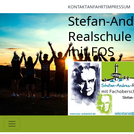
KONTAKT
ANFAHRT
IMPRESSUM
Stefan-Andre
Realschule p
mit FOS